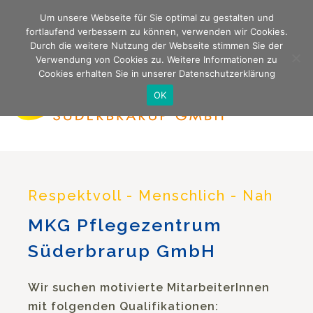
Süderbrarup | Kappeln | Tolk und Umgebung
Um unsere Webseite für Sie optimal zu gestalten und
24h Rufbereitschaft 04641. 98 86 28 (Zentrale)
fortlaufend verbessern zu können, verwenden wir Cookies.
Durch die weitere Nutzung der Webseite stimmen Sie der
Verwendung von Cookies zu. Weitere Informationen zu
Na
Cookies erhalten Sie in unserer Datenschutzerklärung
OK
Respektvoll - Menschlich - Nah
MKG Pflegezentrum
Süderbrarup GmbH
Wir suchen motivierte MitarbeiterInnen
mit folgenden Qualifikationen: